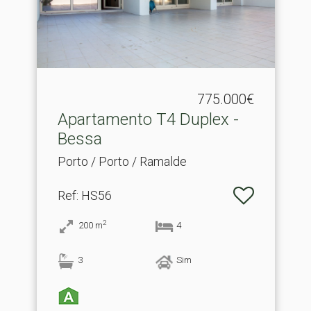
775.000€
Apartamento T4 Duplex -
Bessa
Porto / Porto / Ramalde
Ref
: HS56
2
200
m
4
3
Sim