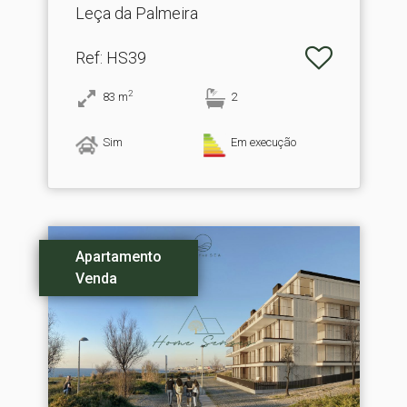
Leça da Palmeira
Ref
: HS39
2
83
m
2
Sim
Em execução
Apartamento
Venda