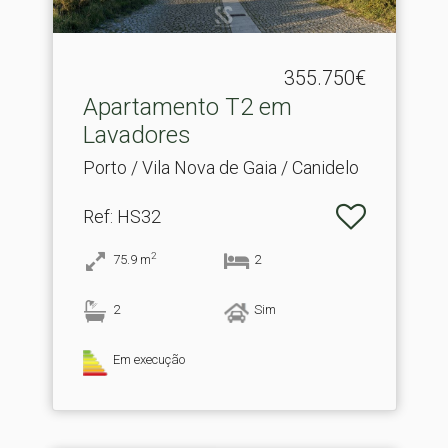
355.750€
Apartamento T2 em
Lavadores
Porto / Vila Nova de Gaia / Canidelo
Ref
: HS32
2
75.9
m
2
2
Sim
Em execução