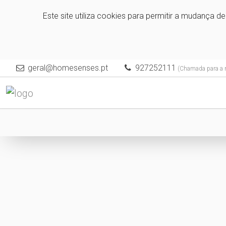
Este site utiliza cookies para permitir a mudança d
geral@homesenses.pt
927252111
(Chamada para a r